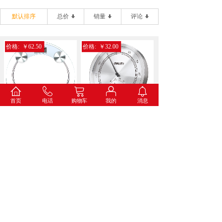
默认排序
总价
销量
评论
价格:
￥62.50
价格:
￥32.00
首页
电话
购物车
我的
消息
得力9028电子健康秤(...
得力8847金属温湿度计...
价格:
￥34.60
价格:
￥73.00
得力8836打铃闹钟(蓝...
得力8835挂钟(白色)...