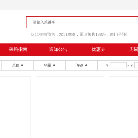
双11提前预售，双11攻略，厨卫预售188起，西门子预订
采购指南
通知公告
优惠券
周
总价
销量
评论
￥
-
￥