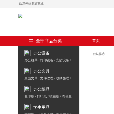
欢迎光临奥黛商城！
全部商品分类
首页
办公设备
默认排序
办公机具
/
打印设备
/
安防设备
/
会议设备
/
收银支付
/
数码周边
/
办公文具
保险箱
/
办公家具
/
体育用品
桌面文具
/
文件管理
/
收纳整理
/
胶粘用品
/
书写工具
办公纸品
复印纸
/
打印纸
/
收银纸
/
彩色复
印纸/云彩纸
/
相片纸/喷墨纸
/
标
学生用品
签纸
/
复写纸
/
生活用纸