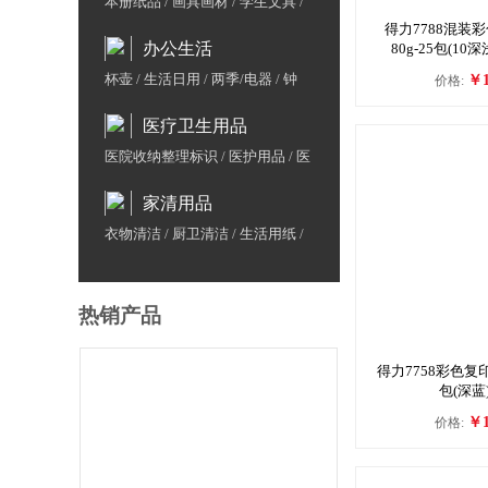
本册纸品
/
画具画材
/
学生文具
/
益智早教
/
包袋
得力7788混装彩
办公生活
80g-25包(10
杯壶
/
生活日用
/
两季/电器
/
钟
￥1
价格:
表/计量
/
地图/国旗
/
展示牌/架
/
医疗卫生用品
办公用水
/
鲜花/水果/茶叶
医院收纳整理标识
/
医护用品
/
医
院废物管理
/
医院防护用品
/
医院
家清用品
家具用品
/
计生用品
/
洗涤用品
/
防疫用品
衣物清洁
/
厨卫清洁
/
生活用纸
/
日用品
/
粮油干货
热销产品
得力7758彩色复印纸
包(深蓝)
￥1
价格: