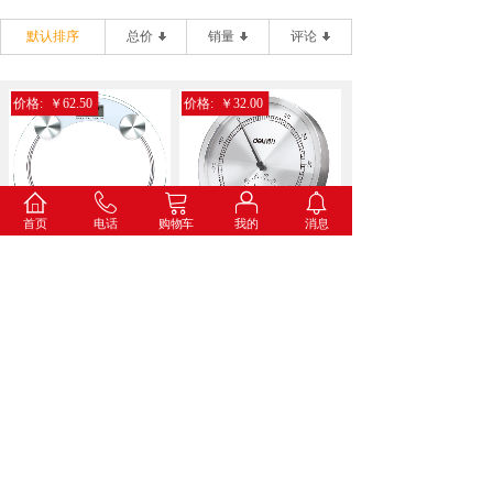
默认排序
总价
销量
评论
价格:
￥62.50
价格:
￥32.00
首页
电话
购物车
我的
消息
得力9028电子健康秤(...
得力8847金属温湿度计...
价格:
￥34.60
价格:
￥73.00
得力8836打铃闹钟(蓝...
得力8835挂钟(白色)...