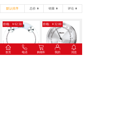
默认排序
总价
销量
评论
价格:
￥62.50
价格:
￥32.00
首页
电话
购物车
我的
消息
得力9028电子健康秤(...
得力8847金属温湿度计...
价格:
￥34.60
价格:
￥73.00
得力8836打铃闹钟(蓝...
得力8835挂钟(白色)...