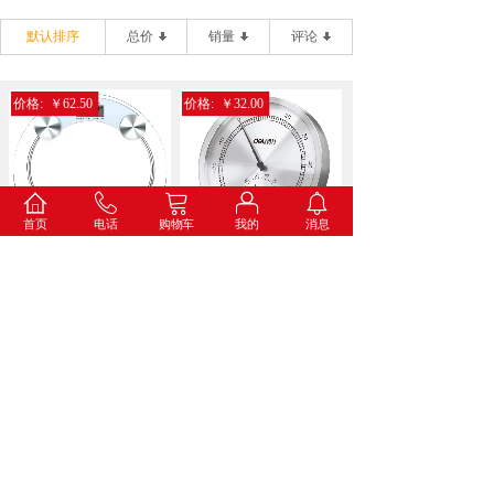
默认排序
总价
销量
评论
价格:
￥62.50
价格:
￥32.00
首页
电话
购物车
我的
消息
得力9028电子健康秤(...
得力8847金属温湿度计...
价格:
￥34.60
价格:
￥73.00
得力8836打铃闹钟(蓝...
得力8835挂钟(白色)...